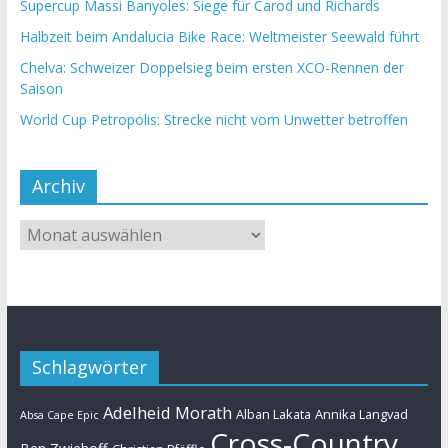
Supercup Massi Banyoles: Siege für Carod und Richards
Halbzeit beim Andalucia Bike Race: Weltmeister Seewald führt
Chelva: Schweizer Doppelsieg beim ersten XCO-Rennen der
Saison
World Cup Petropolis: Strecke nicht vom Unwetter betroffen
Archiv
Schlagwörter
Adelheid Morath
Alban Lakata
Annika Langvad
Absa Cape Epic
Cross-Country