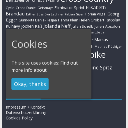
Ben Zwiehoff
Christian Pfäffle
Elisabeth
Eliminator Sprint
Cyclo-Cross
Daniel Geismayr
Brandau
Georg
Florian Vogel
Esther Süss
Eva Lechner
Fabian Giger
Egger
Jaroslav
Helen Grobert
Gunn-Rita Dahle-Flesjaa
Hanna Klein
Jolanda Neff
Kulhavy
Jochen Käß
Julien Absalon
Julian Schelb
Karl Platt
Kathrin Stirnemann
Kristian Hynek
Luca Schwarzbauer
Marathon
Manuel Fumic
Markus
Markus Bauer
Cookies
Markus Schulte-Lünzum
Kaufmann
Martin Gluth
Mathias Flückiger
Mountainbike
Moritz Milatz
Max Brandl
This site uses cookies:
Find out
MTB
Sabine Spitz
Nino Schurter
Nadine Rieder
more info about.
Simon Stiebjahn
Urs Huber
UCI
Okay, thanks
Impressum
Impressum / Kontakt
Datenschutzerklärung
Cookies Policy