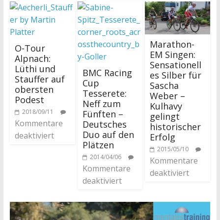
Marathon-
O-Tour
EM Singen:
Alpnach:
Sensationell
Lüthi und
BMC Racing
es Silber für
Stauffer auf
Cup
Sascha
obersten
Tesserete:
Weber –
Podest
Neff zum
Kulhavy
2018/09/11
Fünften –
gelingt
Kommentare
Deutsches
historischer
Duo auf den
deaktiviert
Erfolg
Plätzen
2015/05/10
2014/04/06
Kommentare
Kommentare
deaktiviert
deaktiviert