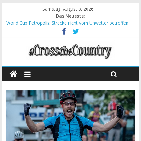
Samstag, August 8, 2026
Das Neueste:
World Cup Petropolis: Strecke nicht vom Unwetter betroffen
Krumbach und Obergessertshausen: Mountainbike-Bundesliga
startet mit Doppelevent
Supercup Massi Banyoles: Siege für Carod und Richards
Halbzeit beim Andalucia Bike Race: Weltmeister Seewald führt
Chelva: Schweizer Doppelsieg beim ersten XCO-Rennen der
Saison