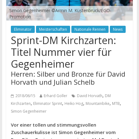
Simon Gegenheimer ©Armin M. Küstenbrück/EGO-
Promotion
Eliminator
Meisterschaften
Nationale Rennen
News
Sprint-DM Kirchzarten:
Titel Nummer vier für
Gegenheimer
Herren: Silber und Bronze für David
Horvath und Julian Schelb
,
2018/06/15
Erhard Goller
David Horvath
DM
,
,
,
,
,
Kirchzarten
Eliminator Sprint
Heiko Hog
Mountainbike
MTB
Simon Gegenheimer
Vor einer tollen und stimmungsvollen
Zuschauerkulisse ist Simon Gegenheimer vom