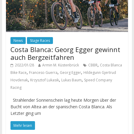
News
Stage Races
Costa Blanca: Georg Egger gewinnt
auch Bergzeitfahren
,
2022/01/28
Armin M. Küstenbrück
CBBR
Costa Blanca
,
,
,
Bike Race
Franceso Guerra
Georg Egger
Hildegunn Gjertrud
,
,
,
Hovdenak
Krzysztof Lukasik
Lukas Baum
Speed Company
Racing
Strahlender Sonnenschein lag heute Morgen über der
Bucht von Altea an der spanischen Costa Blanca. Als
Letzter ging um
Mehr lesen