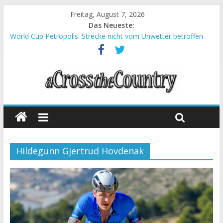
Freitag, August 7, 2026
Das Neueste:
World Cup Petropolis: Strecke nicht vom Unwetter betroffen
Krumbach und Obergessertshausen: Mountainbike-Bundesliga
startet mit Doppelevent
Supercup Massi Banyoles: Siege für Carod und Richards
Halbzeit beim Andalucia Bike Race: Weltmeister Seewald führt
Chelva: Schweizer Doppelsieg beim ersten XCO-Rennen der
Saison
Hildegunn Gjertrud Hovdenak