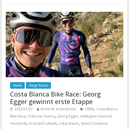
News
Stage Races
Costa Blanca Bike Race: Georg
Egger gewinnt erste Etappe
,
2022/01/27
Armin M. Küstenbrück
CBBR
Costa Blanca
,
,
,
Bike Race
Franceso Guerra
Georg Egger
Hildegunn Gjertrud
,
,
,
Hovdenak
Krzysztof Lukasik
Lukas Baum
Speed Company