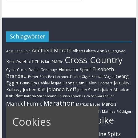
Schlagwörter
Adelheid Morath
Alban Lakata
Annika Langvad
Absa Cape Epic
Cross-Country
Ben Zwiehoff
Christian Pfäffle
Elisabeth
Eliminator Sprint
Cyclo-Cross
Daniel Geismayr
Brandau
Georg
Florian Vogel
Esther Süss
Eva Lechner
Fabian Giger
Egger
Jaroslav
Helen Grobert
Gunn-Rita Dahle-Flesjaa
Hanna Klein
Jolanda Neff
Kulhavy
Jochen Käß
Julien Absalon
Julian Schelb
Karl Platt
Kathrin Stirnemann
Kristian Hynek
Luca Schwarzbauer
Marathon
Manuel Fumic
Markus
Markus Bauer
Markus Schulte-Lünzum
Kaufmann
Martin Gluth
Mathias Flückiger
Mountainbike
Cookies
Moritz Milatz
Max Brandl
MTB
Sabine Spitz
Nino Schurter
Nadine Rieder