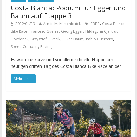
Costa Blanca: Podium für Egger und
Baum auf Etappe 3
,
2022/01/29
Armin M. Küstenbrück
CBBR
Costa Blanca
,
,
,
Bike Race
Franceso Guerra
Georg Egger
Hildegunn Gjertrud
,
,
,
,
Hovdenak
Krzysztof Lukasik
Lukas Baum
Pablo Guerrero
Speed Company Racing
Es war eine kurze und vor allem schnelle Etappe am
heutigen dritten Tag des Costa Blanca Bike Race an der
Mehr lesen