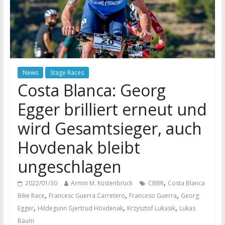
News
Stage Races
Costa Blanca: Georg
Egger brilliert erneut und
wird Gesamtsieger, auch
Hovdenak bleibt
ungeschlagen
,
2022/01/30
Armin M. Küstenbrück
CBBR
Costa Blanca
,
,
,
Bike Race
Francesc Guerra Carretero
Franceso Guerra
Georg
,
,
,
Egger
Hildegunn Gjertrud Hovdenak
Krzysztof Lukasik
Lukas
Baum