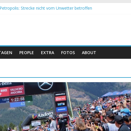
Petropolis: Strecke nicht vom Unwetter betroffen
nd Obergessertshausen: Mountainbike-Bundesliga startet mit Doppe
assi Banyoles: Siege für Carod und Richards
eim Andalucia Bike Race: Weltmeister Seewald führt
hweizer Doppelsieg beim ersten XCO-Rennen der Saison
TAGEN
PEOPLE
EXTRA
FOTOS
ABOUT