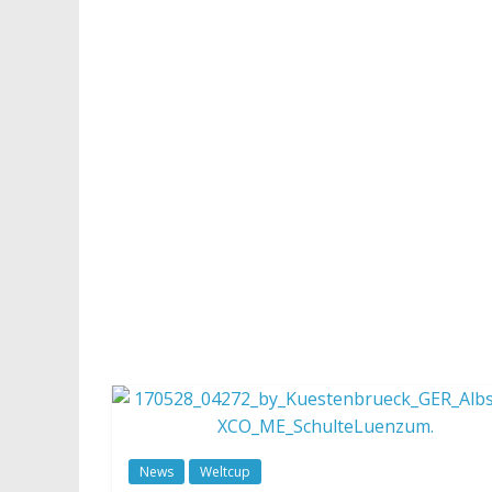
News
Weltcup