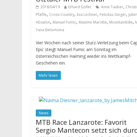
,
2018/04/19
Erhard Goller
Anne Tauber
Christ
,
,
,
,
Pfäffle
Cross-Country
Eva Lechner
Felicitas Geiger
Julie
,
,
,
,
Absalon
Manuel Fumic
Maxime Marotte
Mountainbike
Yana Belomoina
Vier Wochen nach seiner Sturz-Verletzung beim Ca
Epic steigt Manuel Fumic am Sonntag im
österreichischen Haiming wieder ins Wettkampf-
Geschehen ein.
Mehr lesen
News
MTB Race Lanzarote: Favorit
Sergio Mantecon setzt sich dur