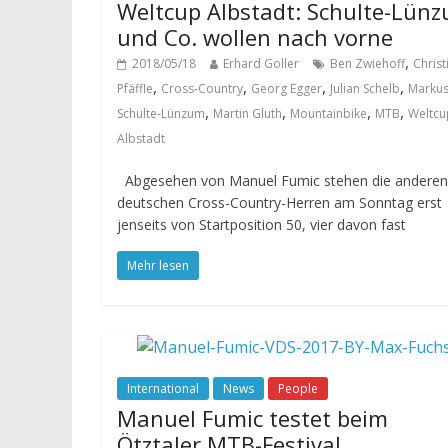
Weltcup Albstadt: Schulte-Lün
und Co. wollen nach vorne
,
2018/05/18
Erhard Goller
Ben Zwiehoff
Christ
,
,
,
,
Pfäffle
Cross-Country
Georg Egger
Julian Schelb
Marku
,
,
,
,
Schulte-Lünzum
Martin Gluth
Mountainbike
MTB
Weltcu
Albstadt
Abgesehen von Manuel Fumic stehen die anderen
deutschen Cross-Country-Herren am Sonntag erst
jenseits von Startposition 50, vier davon fast
Mehr lesen
International
News
People
Manuel Fumic testet beim
Ötztaler MTB-Festival