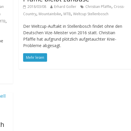
,
ian
2018/03/08
Erhard Goller
Christian Pfäffle
Cross-
,
,
,
n
Country
Mountainbike
MTB
Weltcup Stellenbosch
,
MTB
Der Weltcup-Auftakt in Stellenbosch findet ohne den
Deutschen Vize-Meister von 2016 statt. Christian
Pfäffle hat aufgrund plötzlich aufgetauchter Knie-
pe
Probleme abgesagt.
Mehr lesen
ch