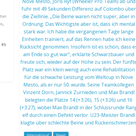
tian
,
ke
 es
International
News