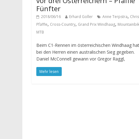
vor drei Österreichern – Pfäffle
Fünfter
,
2018/06/16
Erhard Goller
Anne Terpstra
Chris
,
,
,
Pfäffle
Cross-Country
Grand Prix Windhaag
Mountainbi
MTB
Beim C1-Rennen im österreichischen Windhaag hat
bei den Herren einen australischen Sieg gegeben.
Daniel McConnell gewann vor Gregor Raggl,
Mehr lesen