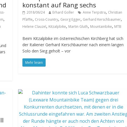
nd
konstant auf Rang sechs
,
ss-
2018/06/24
Erhard Goller
Anne Terpstra
Christian
,
,
,
,
,
um
Pfäffle
Cross-Country
Georg Egger
Gerhard Kerschbaumer
,
,
,
,
n
Helene Clauzel
Kitzalpbike
Martin Gluth
Mountainbike
MTB
Beim Kitzalpbike im österreichischen Kirchberg hat sich
der Italiener Gerhard Kerschbaumer nach einem langen
 und
Solo den Sieg geholt – vor
ars
Mehr lesen
ll