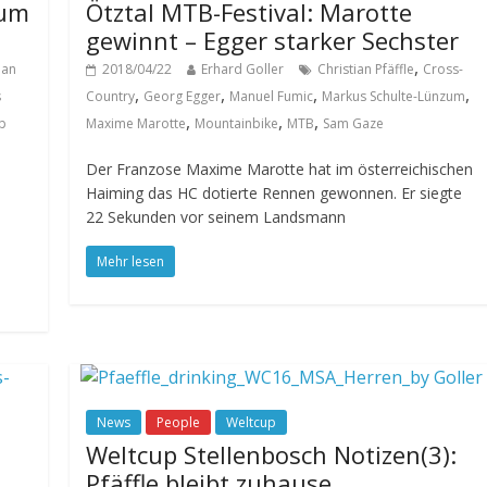
zum
Ötztal MTB-Festival: Marotte
gewinnt – Egger starker Sechster
,
ian
2018/04/22
Erhard Goller
Christian Pfäffle
Cross-
,
,
,
,
s
Country
Georg Egger
Manuel Fumic
Markus Schulte-Lünzum
,
,
,
p
Maxime Marotte
Mountainbike
MTB
Sam Gaze
Der Franzose Maxime Marotte hat im österreichischen
Haiming das HC dotierte Rennen gewonnen. Er siegte
22 Sekunden vor seinem Landsmann
Mehr lesen
News
People
Weltcup
Weltcup Stellenbosch Notizen(3):
Pfäffle bleibt zuhause