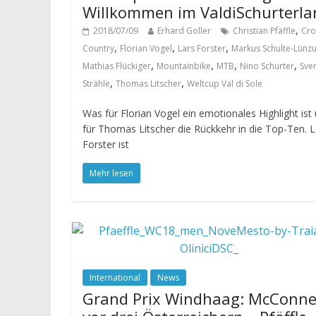
Willkommen im ValdiSchurterla
,
2018/07/09
Erhard Goller
Christian Pfäffle
Cro
,
,
,
Country
Florian Vogel
Lars Forster
Markus Schulte-Lünz
,
,
,
,
Mathias Flückiger
Mountainbike
MTB
Nino Schurter
Sve
,
,
Strähle
Thomas Litscher
Weltcup Val di Sole
Was für Florian Vogel ein emotionales Highlight ist
für Thomas Litscher die Rückkehr in die Top-Ten. L
Forster ist
Mehr lesen
International
News
Grand Prix Windhaag: McConne