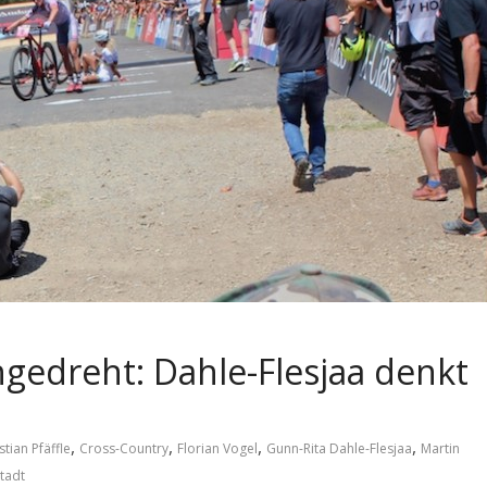
gedreht: Dahle-Flesjaa denkt
,
,
,
,
stian Pfäffle
Cross-Country
Florian Vogel
Gunn-Rita Dahle-Flesjaa
Martin
tadt