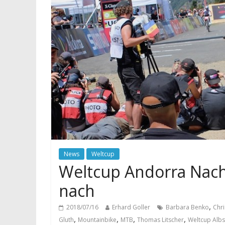
News
Weltcup
Weltcup Andorra Nach
nach
,
2018/07/16
Erhard Goller
Barbara Benko
Chri
,
,
,
,
Gluth
Mountainbike
MTB
Thomas Litscher
Weltcup Albs