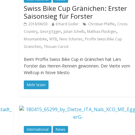
Swiss Bike Cup Gränichen: Erster
Saisonsieg für Forster
,
2018/06/03
Erhard Goller
Christian Pfäffle
Cross-
,
,
,
,
Country
Georg Egger
Julian Schelb
Mathias Flückiger
,
,
,
Mountainbike
MTB
Nino Schurter
Proffix Swiss Bike Cup
,
Gränichen
Titouan Carod
Beim Proffix Swiss Bike Cup in Gränichen hat Lars
Forster das Herren-Rennen gewonnen. Der Vierte vom
Weltcup in Nove Mesto
Mehr lesen
International
News