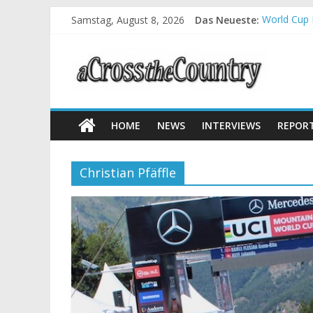
Samstag, August 8, 2026
Das Neueste:
World Cup 
Krumbach u
Supercup M
Halbzeit b
Chelva: Sc
HOME
NEWS
INTERVIEWS
REPOR
Christian Pfäffle