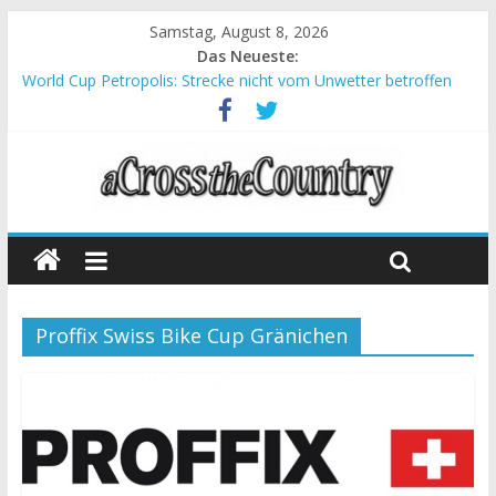
Samstag, August 8, 2026
Das Neueste:
World Cup Petropolis: Strecke nicht vom Unwetter betroffen
Krumbach und Obergessertshausen: Mountainbike-Bundesliga
startet mit Doppelevent
Supercup Massi Banyoles: Siege für Carod und Richards
Halbzeit beim Andalucia Bike Race: Weltmeister Seewald führt
Chelva: Schweizer Doppelsieg beim ersten XCO-Rennen der
Saison
Proffix Swiss Bike Cup Gränichen