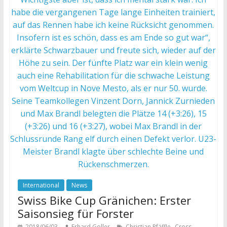
International
News
Swiss Bike Cup Gränichen: Erster
Saisonsieg für Forster
,
2018/06/03
Erhard Goller
Christian Pfäffle
Cross-