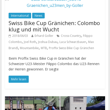
International
News
Swiss Bike Cup Gränichen: Colombo
klug und mit Wucht
,
2018/06/03
Erhard Goller
Cross-Country
Filippo
,
,
,
,
Colombo
Joel Roth
Joshua Dubau
Luca Schwarzbauer
Max
,
,
,
Brandl
Mountainbike
MTB
Proffix Swiss Bike Cup Gränichen
Beim Proffix Swiss Bike Cup in Gränichen hat der
Schweizer U23-Meister Filippo Colombo das U23-Rennen
der Herren gewonnen. Er siegte
Mehr lesen