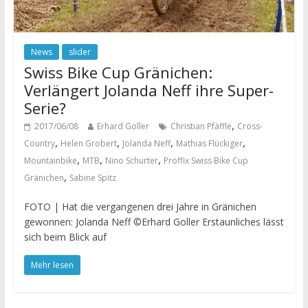
News
slider
Swiss Bike Cup Gränichen:
Verlängert Jolanda Neff ihre Super-
Serie?
,
2017/06/08
Erhard Goller
Christian Pfäffle
Cross-
,
,
,
,
Country
Helen Grobert
Jolanda Neff
Mathias Flückiger
,
,
,
Mountainbike
MTB
Nino Schurter
Proffix Swiss Bike Cup
,
Gränichen
Sabine Spitz
FOTO | Hat die vergangenen drei Jahre in Gränichen
gewonnen: Jolanda Neff ©Erhard Goller Erstaunliches lässt
sich beim Blick auf
Mehr lesen