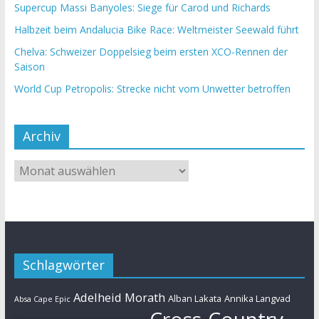
Supercup Massi Banyoles: Siege für Carod und Richards
Halbzeit beim Andalucia Bike Race: Weltmeister Seewald führt
Chelva: Schweizer Doppelsieg beim ersten XCO-Rennen der
Saison
World Cup Petropolis: Strecke nicht vom Unwetter betroffen
Archiv
Schlagwörter
Adelheid Morath
Alban Lakata
Annika Langvad
Absa Cape Epic
Cross-Country