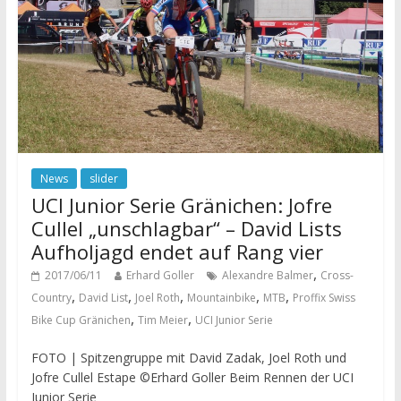
News
slider
UCI Junior Serie Gränichen: Jofre
Cullel „unschlagbar“ – David Lists
Aufholjagd endet auf Rang vier
,
2017/06/11
Erhard Goller
Alexandre Balmer
Cross-
,
,
,
,
,
Country
David List
Joel Roth
Mountainbike
MTB
Proffix Swiss
,
,
Bike Cup Gränichen
Tim Meier
UCI Junior Serie
FOTO | Spitzengruppe mit David Zadak, Joel Roth und
Jofre Cullel Estape ©Erhard Goller Beim Rennen der UCI
Junior Serie