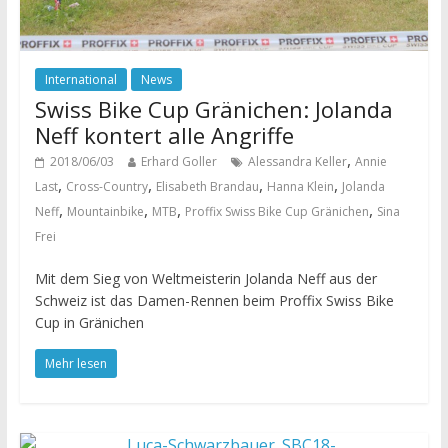
International
News
Swiss Bike Cup Gränichen: Jolanda
Neff kontert alle Angriffe
,
2018/06/03
Erhard Goller
Alessandra Keller
Annie
,
,
,
,
Last
Cross-Country
Elisabeth Brandau
Hanna Klein
Jolanda
,
,
,
,
Neff
Mountainbike
MTB
Proffix Swiss Bike Cup Gränichen
Sina
Frei
Mit dem Sieg von Weltmeisterin Jolanda Neff aus der
Schweiz ist das Damen-Rennen beim Proffix Swiss Bike
Cup in Gränichen
Mehr lesen