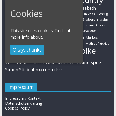
Ben Zwiehoff
Christian Pfäffle
Elisabeth
Eliminator Sprint
Cyclo-Cross
Daniel Geismayr
Cookies
Brandau
Georg
Florian Vogel
Esther Süss
Eva Lechner
Fabian Giger
Egger
Jaroslav
Helen Grobert
Gunn-Rita Dahle-Flesjaa
Hanna Klein
Jolanda Neff
Kulhavy
Jochen Käß
Julien Absalon
Julian Schelb
This site uses cookies:
Find out
Karl Platt
Kathrin Stirnemann
Kristian Hynek
Luca Schwarzbauer
Marathon
Manuel Fumic
more info about.
Markus
Markus Bauer
Markus Schulte-Lünzum
Kaufmann
Martin Gluth
Mathias Flückiger
Mountainbike
Okay, thanks
Moritz Milatz
Max Brandl
MTB
Sabine Spitz
Nino Schurter
Nadine Rieder
Simon Stiebjahn
Urs Huber
UCI
Impressum
Impressum / Kontakt
Datenschutzerklärung
Cookies Policy